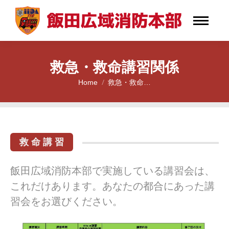
救急・救命講習関係
Home
救急・救命…
You are here:
救 命 講 習
飯田広域消防本部で実施している講習会は、
これだけあります。あなたの都合にあった講
習会をお選びください。