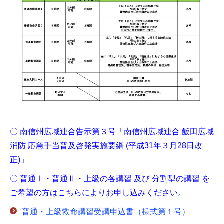
〇 南信州広域連合告示第３号「南信州広域連合 飯田広域
消防 応急手当普及啓発実施要綱 (平成31年３月28日改
正)」
〇 普通Ⅰ・普通Ⅱ・上級の各講習 及び 分割型の講習 を
ご希望の方はこちらによりお申し込みください。
普通・上級救命講習受講申込書（様式第１号）