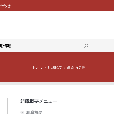
合わせ
119番通報
採用情報
Search:
用情報
Search:
Home
組織概要
高森消防署
You are here:
組織概要メニュー
組織概要