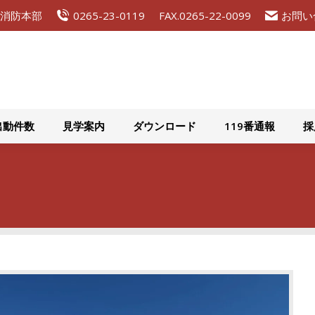
広域消防本部
0265-23-0119
FAX.0265-22-0099
お問い
組織概要
災害出動件数
見学案内
ダウンロード
出動件数
見学案内
ダウンロード
119番通報
採