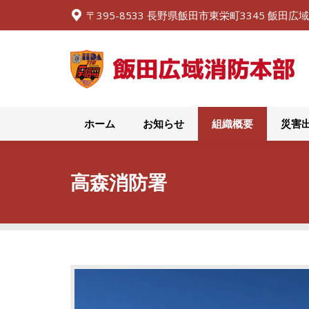
〒395-8533 長野県飯田市東栄町3345 飯田
ホーム
お知らせ
ホーム
お知らせ
組織概要
災害
高森消防署