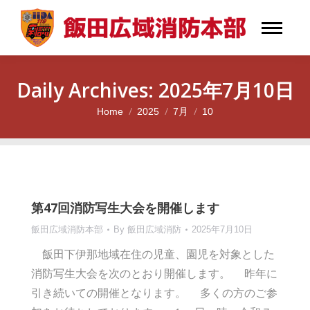
Daily Archives:
2025年7月10日
Home
2025
7月
10
You are here:
第47回消防写生大会を開催します
飯田広域消防本部
By
飯田広域消防
2025年7月10日
飯田下伊那地域在住の児童、園児を対象とした
消防写生大会を次のとおり開催します。 昨年に
引き続いての開催となります。 多くの方のご参