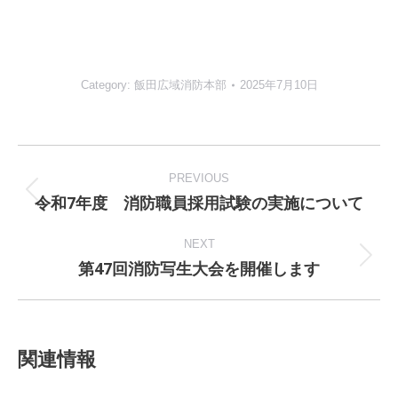
Category:
飯田広域消防本部
2025年7月10日
Post
navigation
PREVIOUS
令和7年度 消防職員採用試験の実施について
Previous
post:
NEXT
第47回消防写生大会を開催します
Next
post:
関連情報