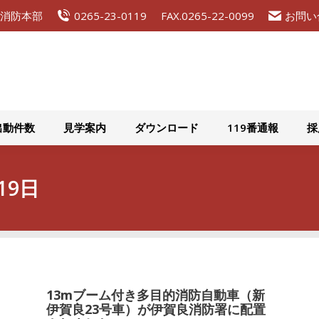
広域消防本部
0265-23-0119
FAX.0265-22-0099
お問い
組織概要
災害出動件数
見学案内
ダウンロード
出動件数
見学案内
ダウンロード
119番通報
採
19日
13mブーム付き多目的消防自動車（新
伊賀良23号車）が伊賀良消防署に配置