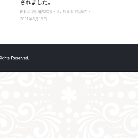
されました。
飯田広域消防本部
By
飯田広域消防
2021年5月19日
hts Reserved.