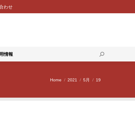
合わせ
119番通報
採用情報
Search:
用情報
Search:
Home
2021
5月
19
You are here: