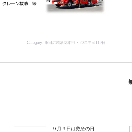
Category:
飯田広域消防本部
2021年5月19日
Next
post:
９月９日は救急の日