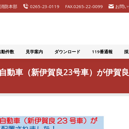
広域消防本部
0265-23-0119
FAX.0265-22-0099
お問い
組織概要
災害出動件数
見学案内
ダウンロード
出動件数
見学案内
ダウンロード
119番通報
採
防自動車（新伊賀良23号車）が伊賀