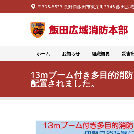
〒395-8533 長野県飯田市東栄町3345 飯田
ホーム
お知らせ
ホーム
お知らせ
組織概要
災害
13mブーム付き多目的消
配置されました。