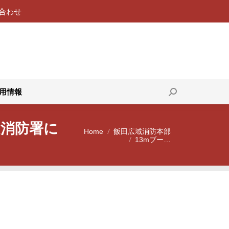
合わせ
119番通報
採用情報
Search:
用情報
Search:
良消防署に
Home
飯田広域消防本部
You are here:
13mブー…