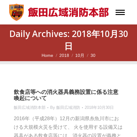
Daily Archives:
2018年10月30
日
Home
2018
10月
30
You are here:
飲食店等への消火器具義務設置に係る注意
喚起について
飯田広域消防本部
By
飯田広域消防
2018年10月30日
2016年（平成28年）12月の新潟県糸魚川市にお
ける大規模火災を受けて、 火を使用する設備又は
器具がある飲食店等には、消火器の設置が義務と