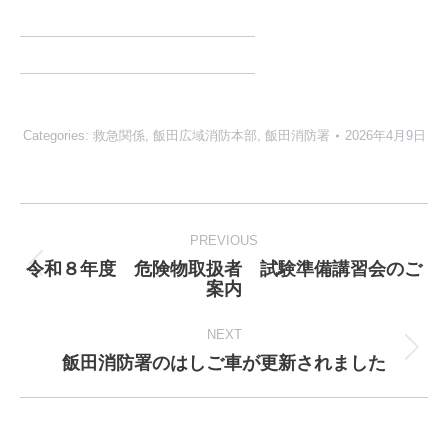
Categories:
救急関係
,
飯田広域消防本部
,
飯田消防署
2026年4月9日
Post
navigation
PREVIOUS
令和８年度 危険物取扱者 試験準備講習会のご
Previous
案内
post:
NEXT
飯田消防署のはしご車が更新されました
Next
post: