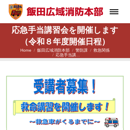
応急手当講習会を開催します
（令和８年度開催日程）
Home
飯田広域消防本部
警防課
救急関係
You are here:
応急手当講…