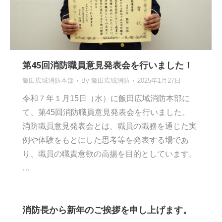
第45回消防職員意見発表会を行いました！
飯田広域消防本部
By
飯田広域消防
2025年1月27日
令和７年１月15日（水）に飯田広域消防本部に
て、第45回消防職員意見発表会を行いました。
消防職員意見発表会とは、職員の職務を通じた実
例や体験をもとにした思考等を発表する場であ
り、職員の職責意欲の高揚を目的としています。
…
消防長から新年のご挨拶を申し上げます。