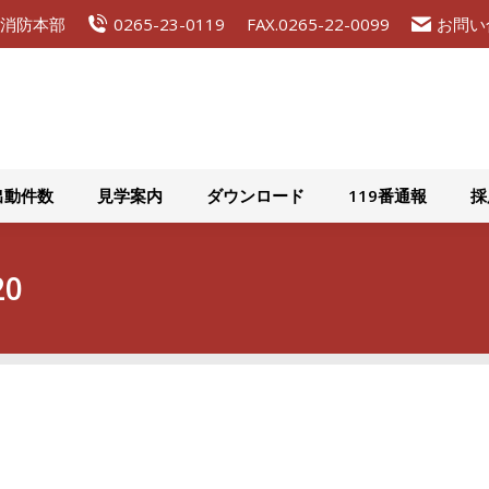
広域消防本部
0265-23-0119
FAX.0265-22-0099
お問い
組織概要
災害出動件数
見学案内
ダウンロード
出動件数
見学案内
ダウンロード
119番通報
採
20