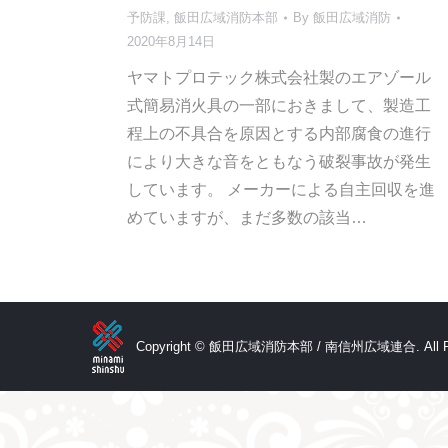
予防課
,
飯田広域消防本部
By
飯田広域消防
2020年8月14日
ヤマトプロテック株式会社製のエアゾール
式簡易消火具の一部におきまして、製造工
程上の不具合を原因とする内部腐食の進行
により大きな音をともなう破裂事故が発生
しています。 メーカーによる自主回収を進
めていますが、まだ多数の該当…
Copyright © 飯田広域消防本部 / 南信州広域連合. All Rig