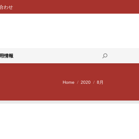
合わせ
119番通報
採用情報
Search:
用情報
Search:
Home
2020
8月
You are here: