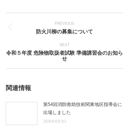
Post
navigation
PREVIOUS
防火川柳の募集について
Previous
post:
NEXT
令和５年度 危険物取扱者試験 準備講習会のお知ら
Next
せ
post:
関連情報
第54回消防救助技術関東地区指導会に
出場しました
2026年8月3日