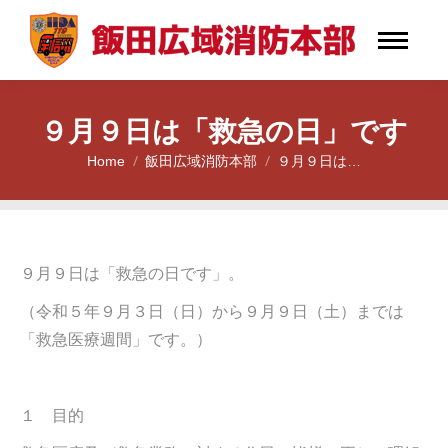
９月９日は「救急の日」です
Home
飯田広域消防本部
９月９日は…
You are here:
９月９日は「救急の日です」。
（令和５年９月３日（日）から９月９日（土）までは
「救急医療週間」です。）
１ 目的