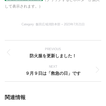
して表示されます。）
Category:
飯田広域消防本部
2023年7月21日
Post
navigation
PREVIOUS
防火服を更新しました！
Previous
post:
NEXT
９月９日は「救急の日」です
Next
post:
関連情報