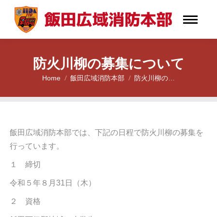
防火川柳の募集について
Home
飯田広域消防本部
防火川柳の…
You are here:
飯田広域消防本部では、下記の日程で防火川柳の募集を
行っています。
１ 締切
令和５年８月31日（木）
２ 資格