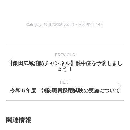
Category:
飯田広域消防本部
2023年6月14日
Post
navigation
PREVIOUS
【飯田広域消防チャンネル】熱中症を予防しまし
Previous
ょう！
post:
NEXT
令和５年度 消防職員採用試験の実施について
Next
post:
関連情報