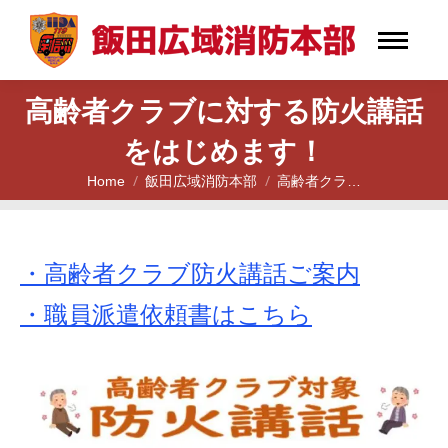
高齢者クラブに対する防火講話
をはじめます！
Home
飯田広域消防本部
高齢者クラ…
You are here:
・高齢者クラブ防火講話ご案内
・職員派遣依頼書はこちら