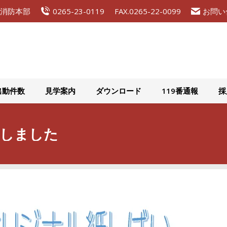
広域消防本部
0265-23-0119
FAX.0265-22-0099
お問い
組織概要
災害出動件数
見学案内
ダウンロード
出動件数
見学案内
ダウンロード
119番通報
採
しました