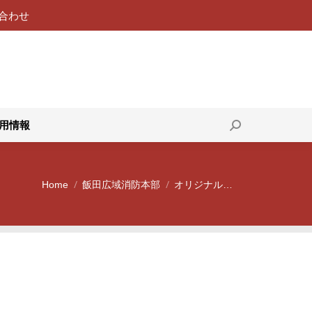
合わせ
119番通報
採用情報
Search:
用情報
Search:
Home
飯田広域消防本部
オリジナル…
You are here: