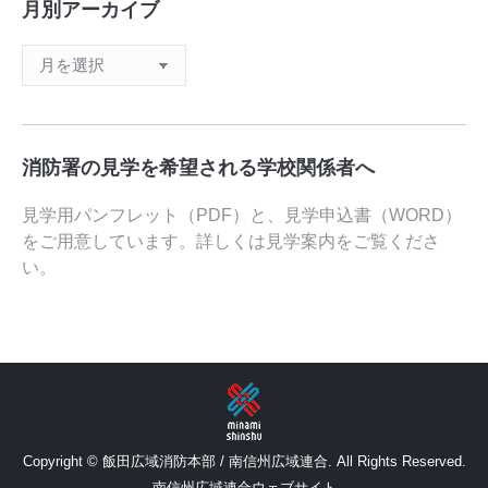
月別アーカイブ
月
別
ア
ー
カ
消防署の見学を希望される学校関係者へ
イ
ブ
見学用パンフレット（PDF）と、見学申込書（WORD）
をご用意しています。詳しくは
見学案内
をご覧くださ
い。
Copyright © 飯田広域消防本部 / 南信州広域連合. All Rights Reserved.
南信州広域連合ウェブサイト