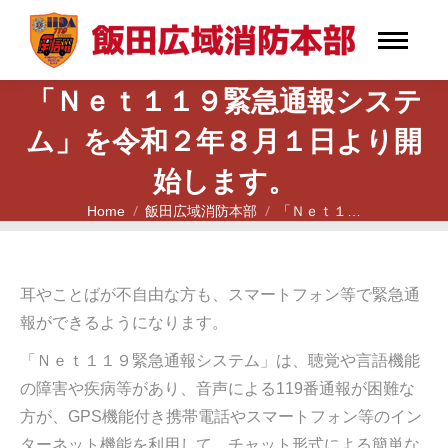
「Ｎｅｔ１１９緊急通報システ
ム」を令和２年８月１日より開
始します。
Home
飯田広域消防本部
「Ｎｅｔ１…
You are here:
耳やことばが不自由な方も、スマートフォン等で緊急通
報ができるようになります。
「Ｎｅｔ１１９緊急通報システム」は、聴覚や言語機能
の障害や疾病等があり、音声による119番通報が困難な
方が、GPS機能付き携帯電話やスマートフォン等のイン
ターネット機能を利用して、チャット形式による簡単な