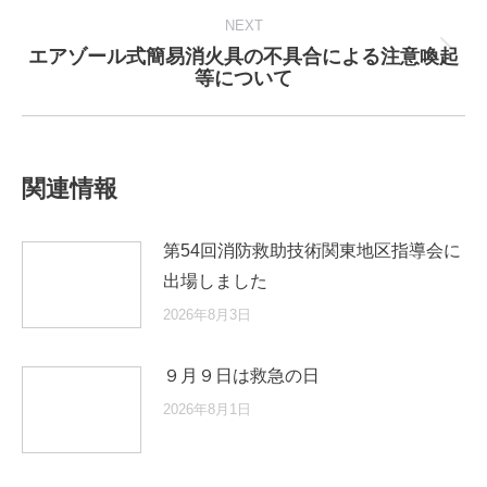
NEXT
エアゾール式簡易消火具の不具合による注意喚起
Next
等について
post:
関連情報
第54回消防救助技術関東地区指導会に
出場しました
2026年8月3日
９月９日は救急の日
2026年8月1日