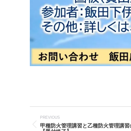
Post
navigation
PREVIOUS
甲種防火管理講習と乙種防火管理講習
Previous