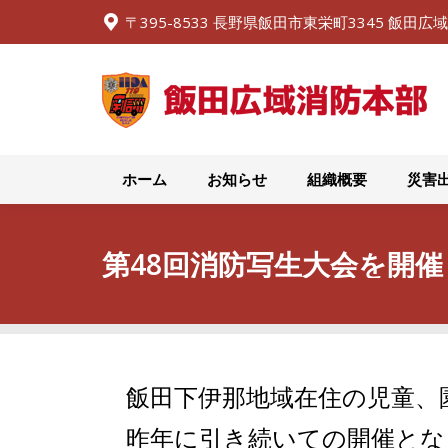
〒395-8533 長野県飯田市東栄町3345 飯田
ホーム
お知らせ
ホーム
お知らせ
組織概要
災害
第48回消防写生大会を開
飯田下伊那地域在住の児童、
昨年に引き続いての開催とな