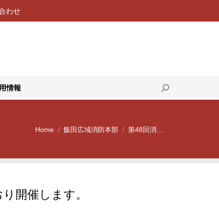
合わせ
119番通報
採用情報
Search:
用情報
Search:
Home
飯田広域消防本部
第48回消…
You are here:
おり開催します。