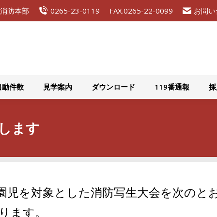
広域消防本部
0265-23-0119
FAX.0265-22-0099
お問い
組織概要
災害出動件数
見学案内
ダウンロード
出動件数
見学案内
ダウンロード
119番通報
採
催します
園児を対象とした消防写生大会を次のと
ります。