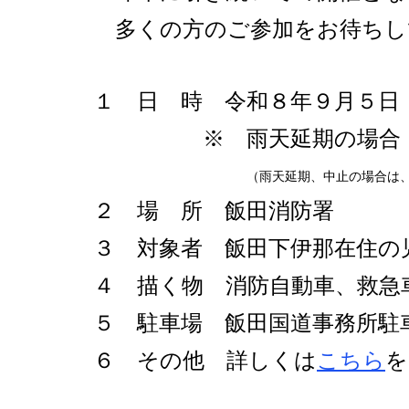
多くの方のご参加をお待ちし
１ 日 時 令和８年９月５日
※ 雨天延期の場合：９月
（雨天延期、中止の場合は、当日ホー
２ 場 所 飯田消防署
３ 対象者 飯田下伊那在住の
４ 描く物 消防自動車、救急
５ 駐車場 飯田国道事務所駐
６ その他 詳しくは
こちら
を