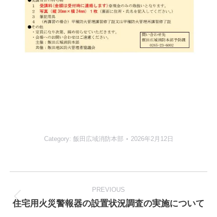
Category:
飯田広域消防本部
2026年2月12日
Post
navigation
PREVIOUS
住宅用火災警報器の設置状況調査の実施について
Previous
post: