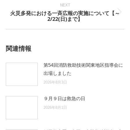
NEXT
火災多発における一斉広報の実施について【～
Next
2/22(日)まで】
post:
関連情報
第54回消防救助技術関東地区指導会に
出場しました
2026年8月3日
９月９日は救急の日
2026年8月1日