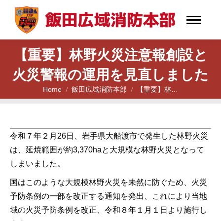
【重要】林野火災注意報創設と
火災警報の運用を見直しました
Home
飯田広域消防本部
【重要】林…
You are here:
令和７年２月26日、岩手県大船渡市で発生した林野火災
は、延焼範囲が約3,370haと大規模な林野火災となって
しまいました。
国はこのような大規模林野火災を未然に防ぐため、火災
予防条例の一部を改正する通知を発出、これにより当地
域の火災予防条例を改正、令和８年１月１日より施行し