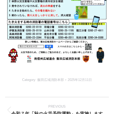
Category:
飯田広域消防本部
2025年12月11日
Post
navigation
PREVIOUS
令和７年「秋の火災予防運動」を実施します
Previous