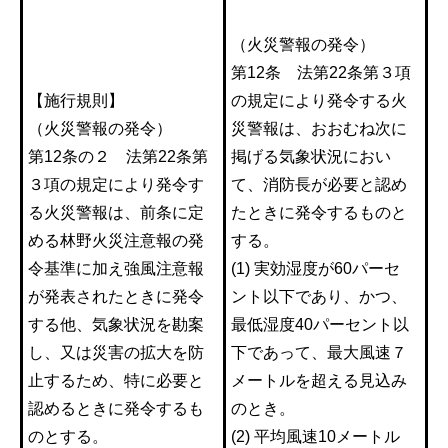
（火災警報の発令）
第12条 法第22条第３項
【施行規則】
の規定により発令する火
（火災警報の発令）
災警報は、おおむね次に
第12条の２ 法第22条第
掲げる気象状況におい
３項の規定により発令す
て、消防長が必要と認め
る火災警報は、前条に定
たときに発令するものと
める林野火災注意報の発
する。
令基準に加え強風注意報
(1) 実効湿度が60パーセ
が発表されたときに発令
ント以下であり、かつ、
する他、気象状況を勘案
最低湿度40パーセント以
し、又は災害の拡大を防
下であって、最大風速７
止するため、特に必要と
メートルを超える見込み
認めるときに発令するも
のとき。
のとする。
(2) 平均風速10メートル