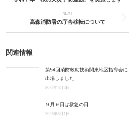
post:
NEXT
高森消防署の庁舎移転について
Next
post:
関連情報
第54回消防救助技術関東地区指導会に
出場しました
2026年8月3日
９月９日は救急の日
2026年8月1日