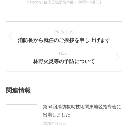
Category:
飯田広域消防本部
2025年4月3日
Post
navigation
PREVIOUS
消防長から就任のご挨拶を申し上げます
Previous
post:
NEXT
林野火災等の予防について
Next
post:
関連情報
第54回消防救助技術関東地区指導会に
出場しました
2026年8月3日