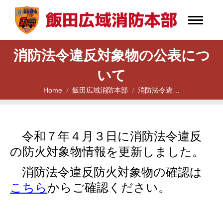
消防法令違反対象物の公表につ
いて
Home
飯田広域消防本部
消防法令違…
You are here:
令和７年４月３
日に消防法令違反
の防火対象物情報を更新しました。
消防法令違反防火対象物の確認は
こちら
からご確認ください。