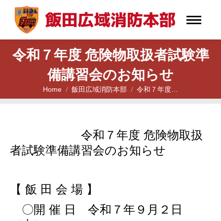
令和７年度 危険物取扱者試験準
備講習会のお知らせ
Home
飯田広域消防本部
令和７年度…
You are here:
令和７年度 危険物取扱
者試験準備講習会のお知らせ
【 飯 田 会 場 】
〇開 催 日
令和７年９月２日