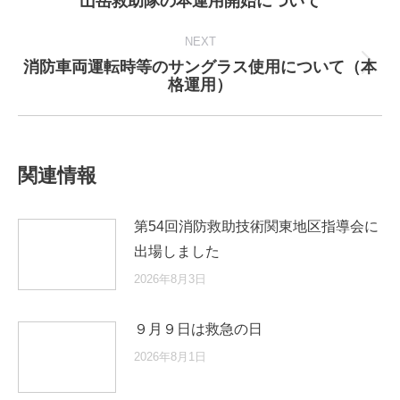
山岳救助隊の本運用開始について
post:
NEXT
消防車両運転時等のサングラス使用について（本
Next
格運用）
post:
関連情報
第54回消防救助技術関東地区指導会に
出場しました
2026年8月3日
９月９日は救急の日
2026年8月1日