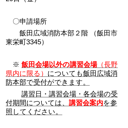
〇申請場所
飯田広域消防本部２階 （飯田市
東栄町3345）
※
飯田会場以外の講習会場
（長野
県内に限る）
についても飯田広域消
防本部で受付ができます。
講習日・講習会場・各会場の受
付期間については、
講習会案内
を参
照してください。