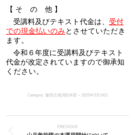
【 そ の 他 】
受講料及びテキスト代金は、
受付
での現金払いのみ
とさせていただき
ます。
令和６年度に受講料及びテキスト
代金が改定されていますので御承知
ください。
Category:
飯田広域消防本部
2025年3月24日
Post
navigation
PREVIOUS
Previous