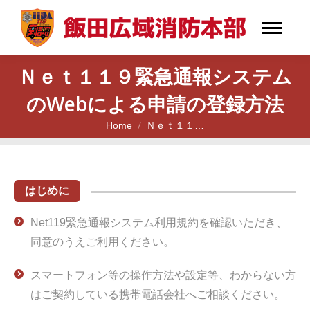
Ｎｅｔ１１９緊急通報システム
のWebによる申請の登録方法
Home
Ｎｅｔ１１…
You are here:
はじめに
Net119緊急通報システム利用規約を確認いただき、
同意のうえご利用ください。
スマートフォン等の操作方法や設定等、わからない方
はご契約している携帯電話会社へご相談ください。